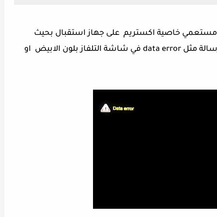
 مستعمي خاصية اكستريم على جهاز استقبال بحيث
عندما يقوم بادخال كود اكستريم يظهر له رسالة مثل data error في شاشة التلفاز بلون الابيض او