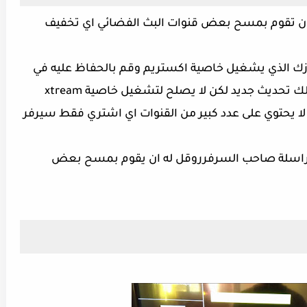
 ان تقوم بمسح بعض قنوات البث الفضائي اي تخفيف
ازك الذي يشغيل خاصية اكستريم وقم بالحفاظ عليه في
راء سرفر xtream خفيف اي لا يحتوي على عدد كبير من القنوات اي اشتري فقط سيرفر
مراسلة صاحب السرفرروقل له ان يقوم بمسح بعض