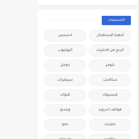
التسميات
أجهزة الإستقبال
ادسنس
الربح من الانترنت
اليوتيوب
بلوجر
جوجل
ستالايت
سيرفرات
فيسبوك
قنوات
هواتف اندرويد
ويندوز
iptv
cccam