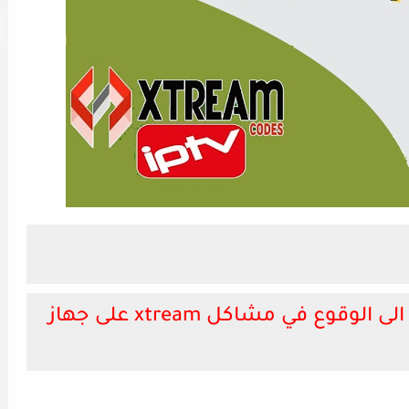
تعرف على الاسباب التي تؤدي الى الوقوع في مشاكل xtream على جهاز