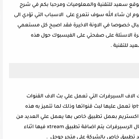
موقع سعيد للتقنية والمعلوميات ومرحبا بكم في شرح
وم ان شاء الله سوف نتعرع على الاسباب التي تؤدي الى
xtr على جهاز استقبال خصوصا في الاونة الاخيرة فقد اصبح كل مستعمي
رة الاسئلة على صفحتي على الفيسبوك حول هذه
 للتقنية .
اقة تمتلك الاف السيرفرات التي تعمل علي بث الاف القنوات
الفضائية عبر الانترنت , اغلب سيرفرات ال iptv تعمل عليها لبث قنواتها وذلك لما تتميز به هذه
 اكستريم بعمل تطبيق خاص بها يعمل علي العديد من
الاجهزة , حيث اصبح معظم أجهزة الاستقبال الرسيرفرات يتم اضافة تطبيق xtream فيها اثناء
جد تطبيق خاص بالشركة علي متجر جوجل .