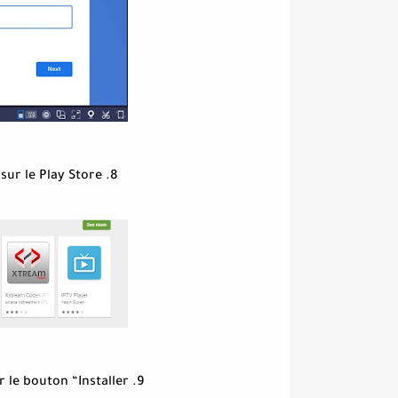
8. Recherchez «Xtream IPTV Player» sur le Play Store.
9. Cliquez sur l’application et appuyez sur le bouton “Installer”