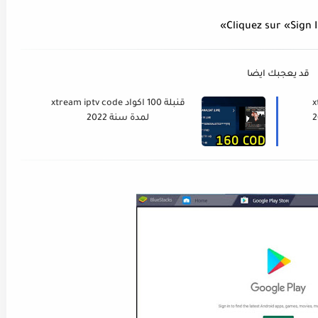
قد يعجبك ايضا
xt
قنبلة 100 اكواد xtream iptv code
ني 2022
لمدة سنة 2022