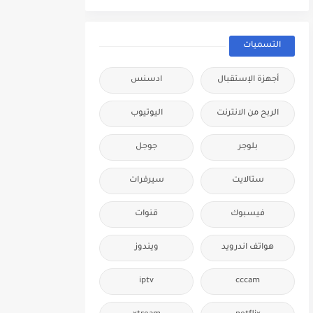
التسميات
أجهزة الإستقبال
ادسنس
الربح من الانترنت
اليوتيوب
بلوجر
جوجل
ستالايت
سيرفرات
فيسبوك
قنوات
هواتف اندرويد
ويندوز
iptv
cccam