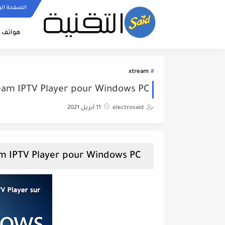
الصفحة الر
هواتف ا
xtream
eam IPTV Player pour Windows PC
electrosaid
11 أبريل 2021
Comment Installer Xtream IPTV Player pour Windows PC