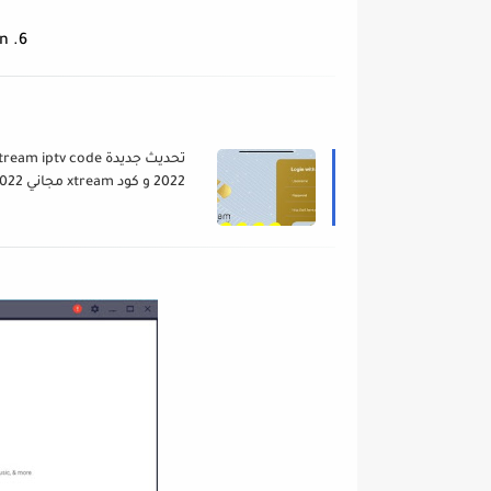
6. Cliquez sur «Sign In»
تحديث جديدة ream iptv code
2022 و كود xtream مجا
تطبيقات تشغيل free code
xtream iptv 2021 gratuit