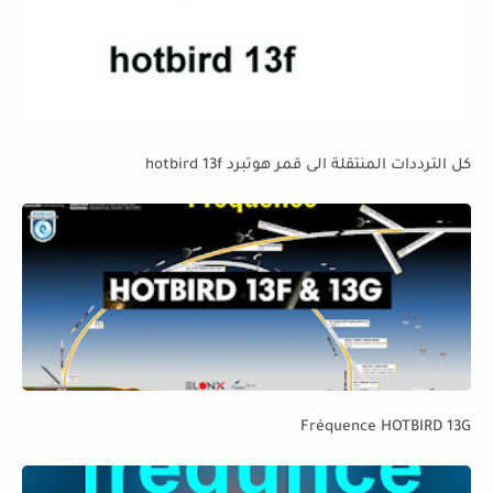
كل الترددات المنتقلة الى قمر هوتبرد hotbird 13f
Fréquence HOTBIRD 13G