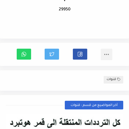
V
29950
قنوات
أخر المواضيع من قسم : قنوات