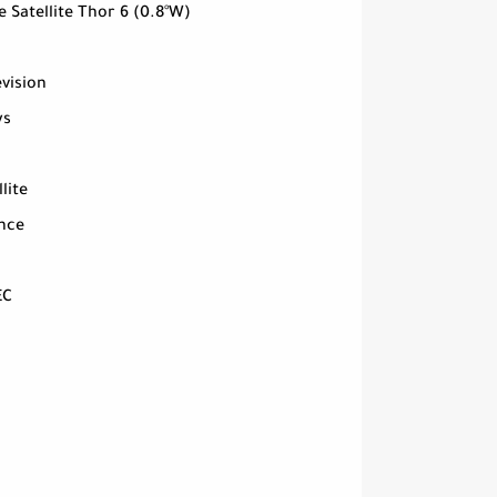
Satellite Thor 6 (0.8°W)
évision
ys
llite
nce
EC