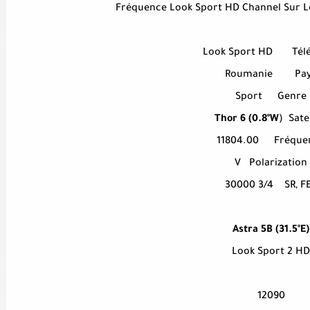
Fréquence Look Sport HD Channel Sur Le 
Look Sport HD
Tél
Roumanie
Pa
Sport
Genre
Thor 6 (0.8°W
)
Sate
11804.00
Fréque
V
Polarization
30000 3/4
SR, F
Astra 5B (31.5°E)
Look Sport 2 HD
12090