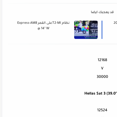
قد يعجبك ايضا
ت الليبية 2022
نظام T2-MIعلى القمر Express-AM8
@ 14° W
12168
V
30000
Hellas Sat 3 (39.0°
12524