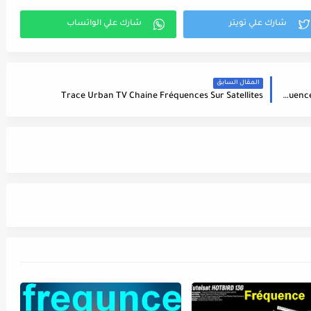
المقال السابق
Fréquence Spiler TV Channel Sur Le Satellite Thor 6 (0.8°W) - تردد قناة
Trace Urban TV Chaine Fréquences Sur Satellites