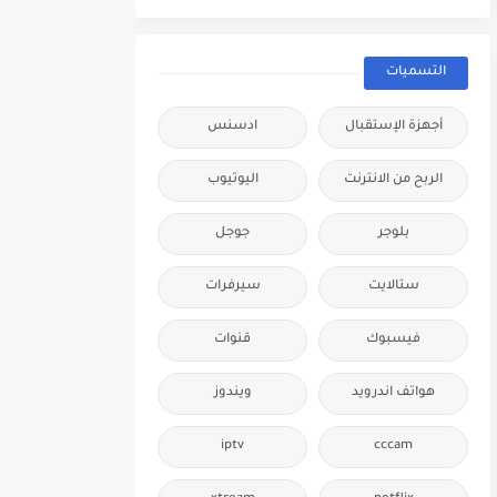
التسميات
أجهزة الإستقبال
ادسنس
الربح من الانترنت
اليوتيوب
بلوجر
جوجل
ستالايت
سيرفرات
فيسبوك
قنوات
هواتف اندرويد
ويندوز
iptv
cccam