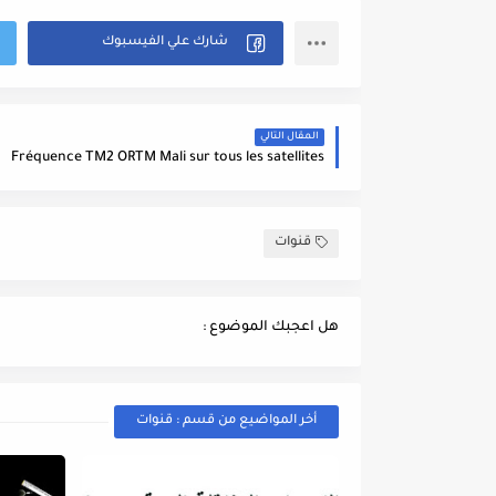
المقال التالي
Fréquence TM2 ORTM Mali sur tous les satellites
قنوات
هل اعجبك الموضوع :
أخر المواضيع من قسم : قنوات