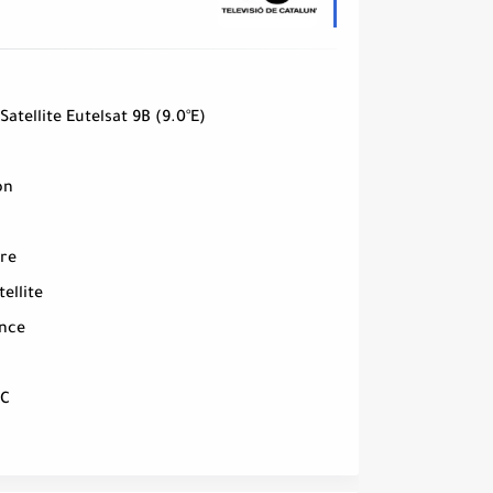
 Le Satellite Eutelsat 9B (9.0°E
on
re
tellite
nce
EC