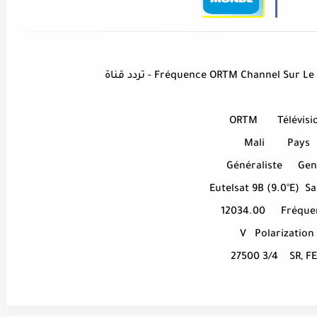
Nilesat - Nilesat
Fréquence ORTM Channel Sur) - تردد قناة
ORTM
Télévisi
Mali
Pays
Généraliste
Gen
Eutelsat 9B (9.0°E)
Sa
12034.00
Fréque
V
Polarization
27500 3/4
SR, F