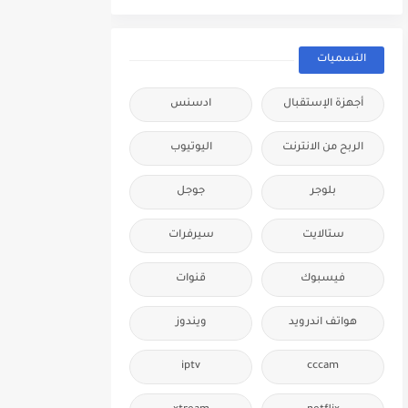
التسميات
أجهزة الإستقبال
ادسنس
الربح من الانترنت
اليوتيوب
بلوجر
جوجل
ستالايت
سيرفرات
فيسبوك
قنوات
هواتف اندرويد
ويندوز
iptv
cccam