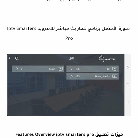
صورة لأفضل برنامج تلفاز بث مباشر للاندرويد Iptv Smarters
Pro
ميزات تطبيق Features Overview iptv smarters pro