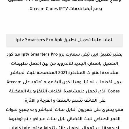
ومتاح للتنزيل مجانًا طالما لديك خدمة اشتراك IPTV التطبيق
يدعم أيضا خدمات Xtream Codes IPTV.
لماذا علينا تحميل تطبيق Iptv Smarters Pro Apk
يعتبر تطبيق ايبي تيفي سمارت برو
Iptv Smarters Pro
مع كود
التفعيل باصداره الجديد للاندرويد من بين افضل تطبيقات
مشاهدة القنوات المشفرة 2021 المخصصة للبث المباشر
بدون تقطعات نهائيا، وهذا لكون آلية عمله تعتمد على Xtream
Codes الذي تجعل منمشاهدة القنوات التلفزيونية المفضلة
على الهاتف تتسم بالمتعة و الفرجة و الاثارة.
فهو يحتوى على تلفزيون النايل سات المباشر و به جميع قنوات
القمر الصناعي للبث الفضائي نايل سات عبر اكواد تم توفيرها
لديمومة الاستعمال الطويل والتي تتجاوز مدتها عاما كاملا.