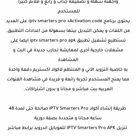
واجهته سهلة و تصميمه جذاب و رائع و ملائم كثيرا
للمستخدم.
يحتوى برنامج iptv smarters pro +Activation code على العديد
من اللغات و يمكن التبديل بينها بسهولة من اعدادات التطبيق.
تستطيع تشغيل تطبيق iptv smarters pro apk ايضا على
مشغلات خارجية أخرى لمعايشة تجارب جديدة في البث و
المشاهدة
به خاصية التزويد الآني و المنتظم لاكواد اكستريم دفعة واحدة
مما يمنح المستخدم تجربة رائعة و فريدة في مشاهدة القنوات
العربيه ببث مباشر و مجانا و بدون اشتراكات.
طريقة إنشاء أكواد IPTV Smarters Pro صالحة حتى لمدة 48
ساعة مجانا و متجددة بصفة دورية
تنزيل IPTV Smarters Pro APK للموبايل اندرويد برابط مباشر