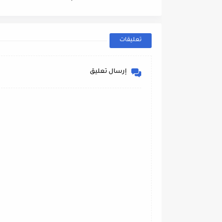
tbird 13°E
2022// 2023
تعليقات
إرسال تعليق