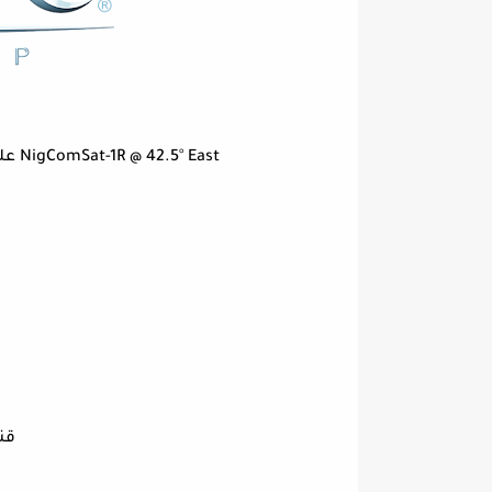
NigComSat-1R @ 42.5° East على القمر النيجيري MBC MAX & MBC Action قناة
قناة  MAX