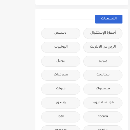
التسميات
أجهزة الإستقبال
ادسنس
الربح من الانترنت
اليوتيوب
بلوجر
جوجل
ستالايت
سيرفرات
فيسبوك
قنوات
هواتف اندرويد
ويندوز
iptv
cccam