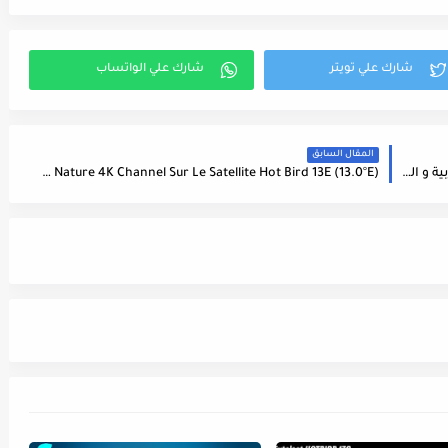
المقال السابق
بورتال StbEmu Iptv رهيب مدفوع جميع القنوات العربية و العالمية بدون تقطيع mac adresse
Fréquence Love Nature 4K Channel Sur Le Satellite Hot Bird 13E (13.0°E) - تردد قناة