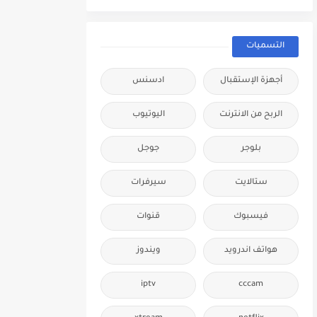
التسميات
أجهزة الإستقبال
ادسنس
الربح من الانترنت
اليوتيوب
بلوجر
جوجل
ستالايت
سيرفرات
فيسبوك
قنوات
هواتف اندرويد
ويندوز
iptv
cccam