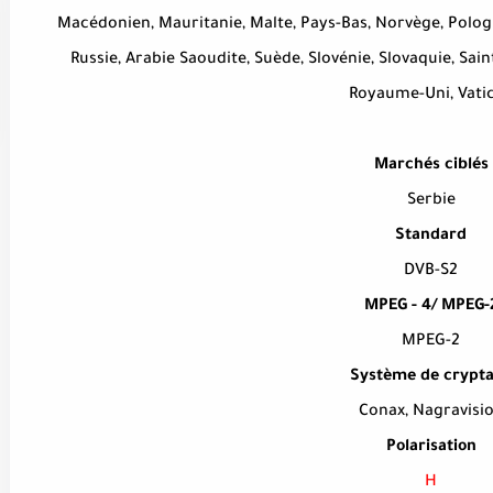
Macédonien, Mauritanie, Malte, Pays-Bas, Norvège, Pologn
Russie, Arabie Saoudite, Suède, Slovénie, Slovaquie, Saint
Royaume-Uni, Vati
Marchés ciblés
Serbie
Standard
DVB-S2
MPEG - 4/ MPEG-
MPEG-2
Système de crypt
Conax, Nagravisi
Polarisation
H