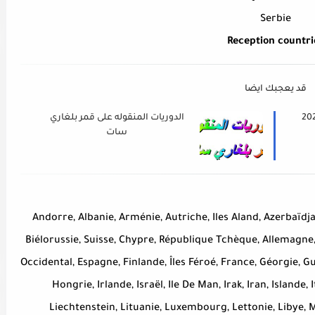
Serbie
Reception countri
قد يعجبك ايضا
 كاس العالم قطر 2022
الدوريات المنقوله على قمر بلغاري
سات
Andorre, Albanie, Arménie, Autriche, Iles Aland, Azerbaïdj
Biélorussie, Suisse, Chypre, République Tchèque, Allemagne,
Occidental, Espagne, Finlande, Îles Féroé, France, Géorgie, G
Hongrie, Irlande, Israël, Ile De Man, Irak, Iran, Islande, 
Liechtenstein, Lituanie, Luxembourg, Lettonie, Libye