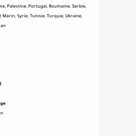
e, Palestine, Portugal, Roumanie, Serbie,
 Marin, Syrie, Tunisie, Turquie, Ukraine,
can
2
age
on