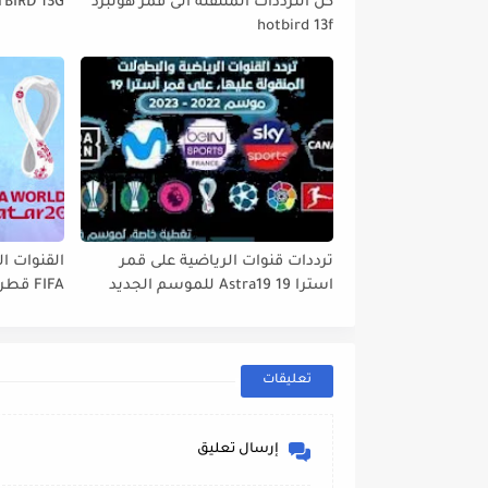
كل الترددات المنتقلة الى قمر هوتبرد
TBIRD 13G
hotbird 13f
ترددات قنوات الرياضية على قمر
القنوات ال
استرا 19 Astra19 للموسم الجديد
tbird 13°E
2022// 2023
تعليقات
إرسال تعليق