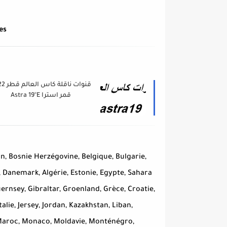
es
قنوات ناقلة
قمر استرا Astra 19°E
an, Bosnie Herzégovine, Belgique, Bulgarie,
 Danemark, Algérie, Estonie, Egypte, Sahara
uernsey, Gibraltar, Groenland, Grèce, Croatie,
Italie, Jersey, Jordan, Kazakhstan, Liban,
, Maroc, Monaco, Moldavie, Monténégro,