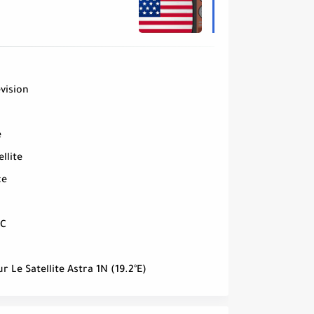
vision
e
ellite
ce
EC
el Sur Le Satellite Astra 1N (19.2°E