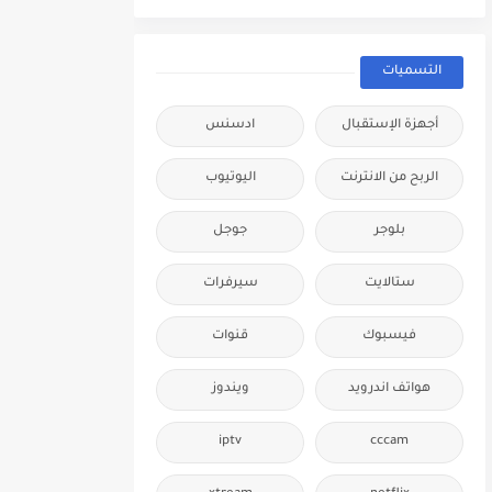
التسميات
أجهزة الإستقبال
ادسنس
الربح من الانترنت
اليوتيوب
بلوجر
جوجل
ستالايت
سيرفرات
فيسبوك
قنوات
هواتف اندرويد
ويندوز
iptv
cccam