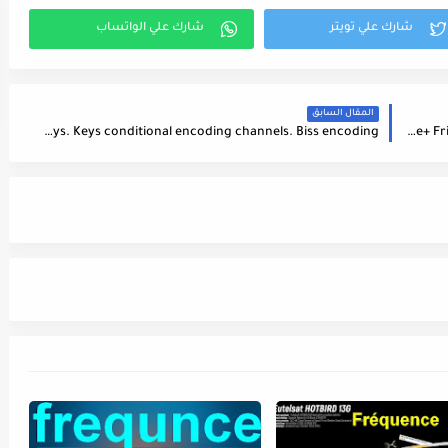
المقال السابق
Fréquence Cine+ Frisson HD Channel Sur Le Satellite Astra 1M (19.2°E) - تردد قناة
BISS keys. Keys conditional encoding channels. Biss encoding