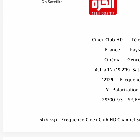
On Satellite
Cine+ Club HD
Télé
France
Pays
Cinéma
Genr
Astra 1N (19.2°E)
Sat
12129
Fréquen
V
Polarization
29700 2/3
SR, F
Fréquence Cine+ Club HD Chann) - تردد قناة