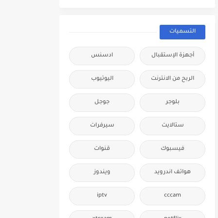
التسميات
أجهزة الإستقبال
ادسنس
الربح من الانترنت
اليوتيوب
بلوجر
جوجل
ستالايت
سيرفرات
فيسبوك
قنوات
هواتف اندرويد
ويندوز
iptv
cccam