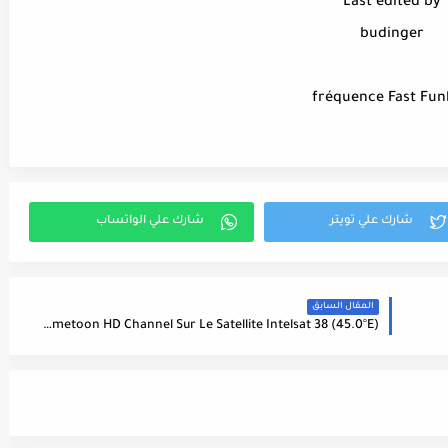
Last edited by
budinger
fréquence Fast Fu
المقال السابق
Fréquence Gametoon HD Channel Sur Le Satellite Intelsat 38 (45.0°E) - تردد قناة