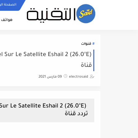
الصفحة الر
هواتف ا
قنوات
قناة
electrosaid
09 مارس 2021
تردد قناة