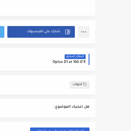
المقال السابق
Optus D1 at 160.0°E
قنوات
هل اعجبك الموضوع :