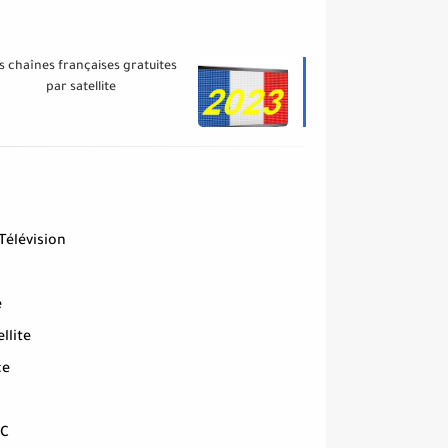
s chaînes françaises gratuites
par satellite
Télévision
e
llite
ce
EC