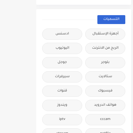
التسميات
أجهزة الإستقبال
ادسنس
الربح من الانترنت
اليوتيوب
بلوجر
جوجل
ستالايت
سيرفرات
فيسبوك
قنوات
هواتف اندرويد
ويندوز
iptv
cccam