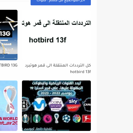
أخر المواضيع من قسم : قنوات
كل الترددات المنتقلة الى قمر هوتبرد
TBIRD 13G
hotbird 13f