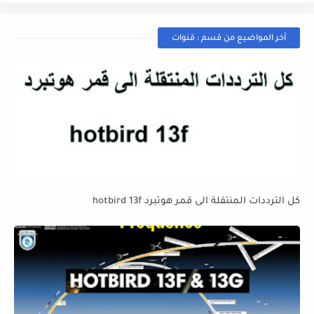
أخر المواضيع من قسم : قنوات
كل الترددات المنتقلة الى قمر هوتبرد hotbird 13f