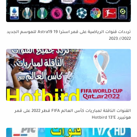
ترددات قنوات الرياضية على قمر استرا 19 Astra19 للموسم الجديد
2022// 2023
القنوات الناقلة لمباريات كأس العالم FIFA قطر 2022 على قمر
هوتبيرد Hotbird 13°E