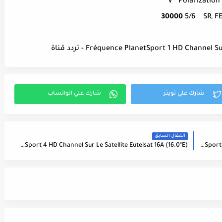
V
Polarization
30000
5/6
SR, F
Fréquence PlanetSport 1 HD Channe) - تردد قناة
المقال السابق
Fréquence PlanetSport 5 HD Channel Sur Le Satellite Eutelsat 16A (16.0°E) - تردد قناة
Fréquence PlanetSport 4 HD Channel Sur Le Satellite Eutelsat 16A (16.0°E) - تردد قناة