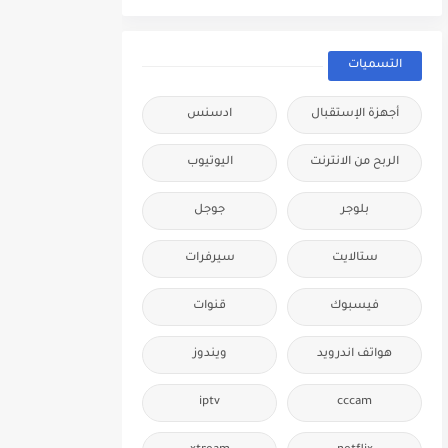
التسميات
أجهزة الإستقبال
ادسنس
الربح من الانترنت
اليوتيوب
بلوجر
جوجل
ستالايت
سيرفرات
فيسبوك
قنوات
هواتف اندرويد
ويندوز
iptv
cccam