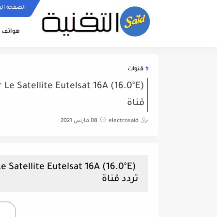
الصفحة الر
هواتف ا
قنوات
قناة
electrosaid
08 مارس 2021
تردد قناة