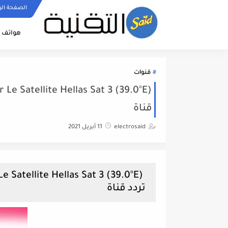
الصفحة الر
هواتف ا
قنوات
قناة
electrosaid
11 أبريل 2021
تردد قناة