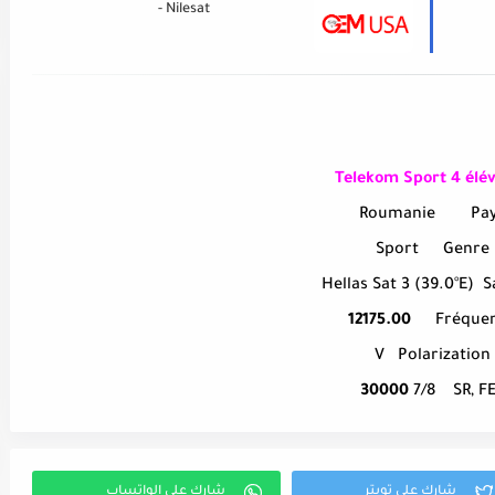
- Nilesat
Telekom Sport 4
élév
Roumanie
Pa
Sport
Genre
Hellas Sat 3 (39.0°E)
S
12175.00
Fréque
V
Polarization
30000
7/8
SR, F