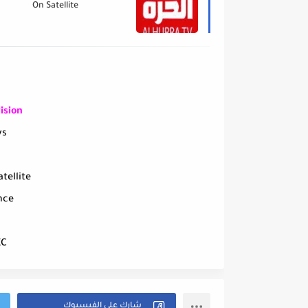
On Satellite
ision
ys
atellite
nce
EC