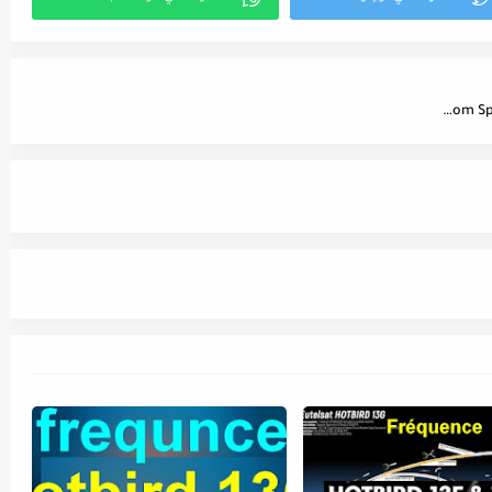
Fréquence Telekom Sport 3 Channel Sur Le Satellite Hellas Sat 3 (39.0°E) - تردد قناة