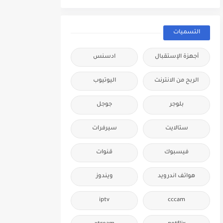
التسميات
أجهزة الإستقبال
ادسنس
الربح من الانترنت
اليوتيوب
بلوجر
جوجل
ستالايت
سيرفرات
فيسبوك
قنوات
هواتف اندرويد
ويندوز
iptv
cccam