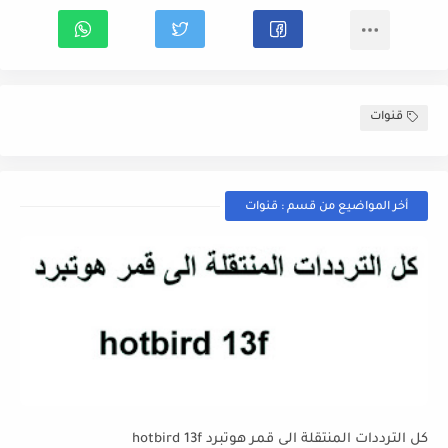
قنوات
أخر المواضيع من قسم : قنوات
كل الترددات المنتقلة الى قمر هوتبرد hotbird 13f