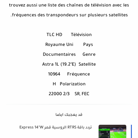
trouvez aussi une liste des chaînes de télévision avec les
fréquences des transpondeurs sur plusieurs satellites.
TLC HD
Télévision
Royaume Uni
Pays
Documentaires
Genre
Astra 1L (19.2°E)
Satellite
10964
Fréquence
H
Polarization
22000 2/3
SR, FEC
قد يعجبك ايضا
تردد باقة RTRS الروسية قمر Express 14°W