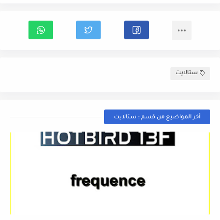
ستالايت
أخر المواضيع من قسم : ستالايت