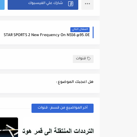
المقال التالي
STAR SPORTS 2 New Frequency On NSS6 @95.0E
قنوات
هل اعجبك الموضوع :
أخر المواضيع من قسم : قنوات