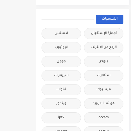
التسميات
أجهزة الإستقبال
ادسنس
الربح من الانترنت
اليوتيوب
بلوجر
جوجل
ستالايت
سيرفرات
فيسبوك
قنوات
هواتف اندرويد
ويندوز
iptv
cccam