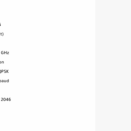
5
t)
0 GHz
ion
QPSK
Mbaud
 2046