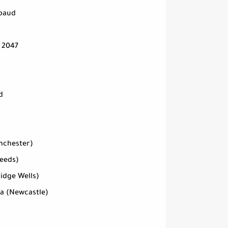
Mbaud
 2047
d
nchester)
eeds)
idge Wells)
a (Newcastle)