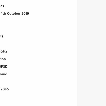
ies
 24th October 2019
1
t)
 GHz
tion
QPSK
Mbaud
 2045