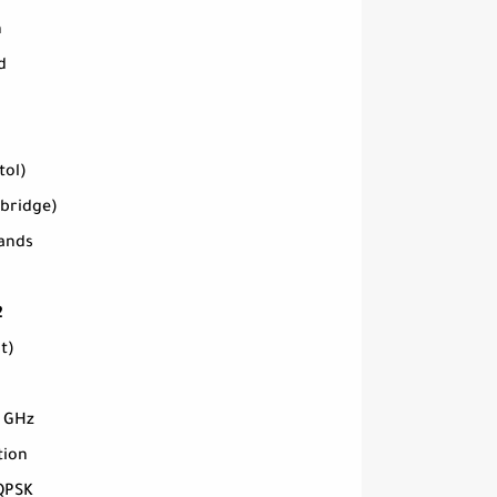
n
d
tol)
bridge)
ands
2
t)
5 GHz
tion
QPSK