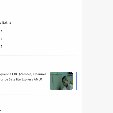
s Extra
rk
n
 2
équence CBC (Zambia) Channel
Sur Le Satellite Express AMU1
(36.0°E) - تردد قناة
4