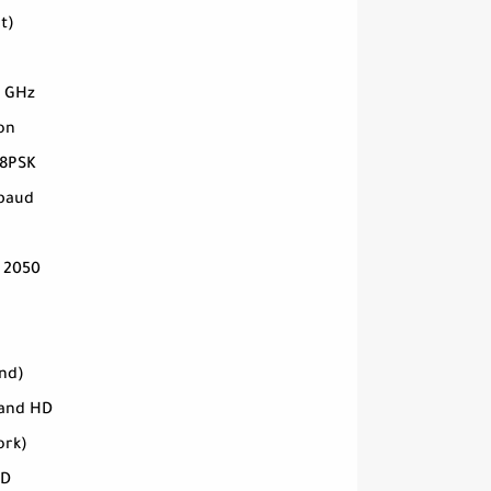
t)
0 GHz
ion
 8PSK
Mbaud
 2050
nd)
land HD
ork)
HD