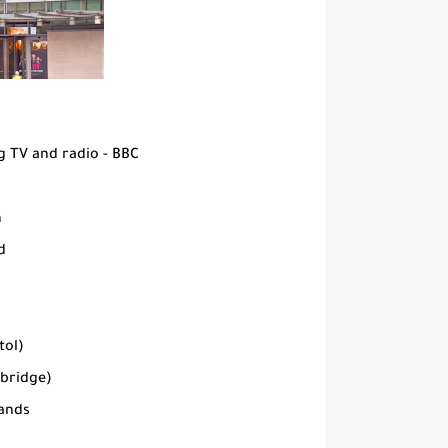
ng TV and radio - BBC
n
d
tol)
bridge)
ands