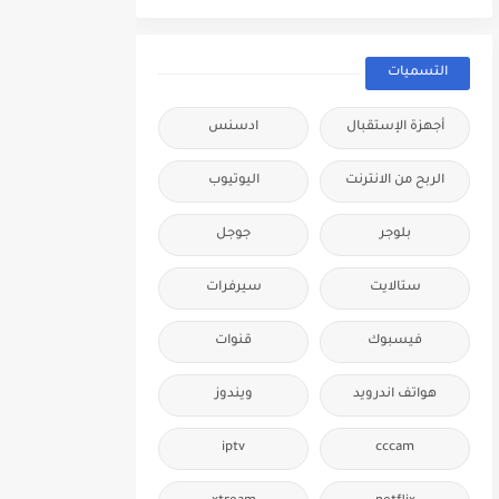
التسميات
أجهزة الإستقبال
ادسنس
الربح من الانترنت
اليوتيوب
بلوجر
جوجل
ستالايت
سيرفرات
فيسبوك
قنوات
هواتف اندرويد
ويندوز
iptv
cccam