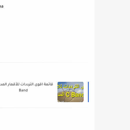
na
Band