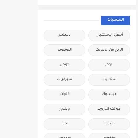
التسميات
أجهزة الإستقبال
ادسنس
الربح من الانترنت
اليوتيوب
بلوجر
جوجل
ستالايت
سيرفرات
فيسبوك
قنوات
هواتف اندرويد
ويندوز
iptv
cccam