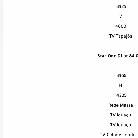
3925
V
4000
TV Tapajós
Star One D1 at 84.
3966
H
14235
Rede Massa
TV Iguaçu
TV Iguaçu
TV Cidade Londri