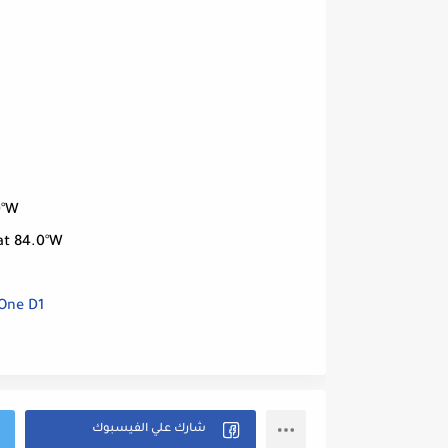
0°W
at 84.0°W
 One D1