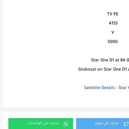
TV PE
4155
V
5000
Star One D1 at 84.
Globosat on Star One D1 
Satellite Details - Star