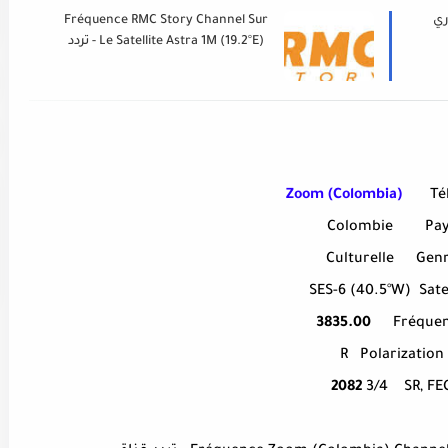
ري
Fréquence RMC Story Channel Sur
Le Satellite Astra 1M (19.2°E) - تردد
قناة
Zoom (Colombia)
Té
Colombie
Pa
Culturelle
Gen
SES-6 (40.5°W)
Sate
3835.00
Fréque
R
Polarization
2082
3/4
SR, FE