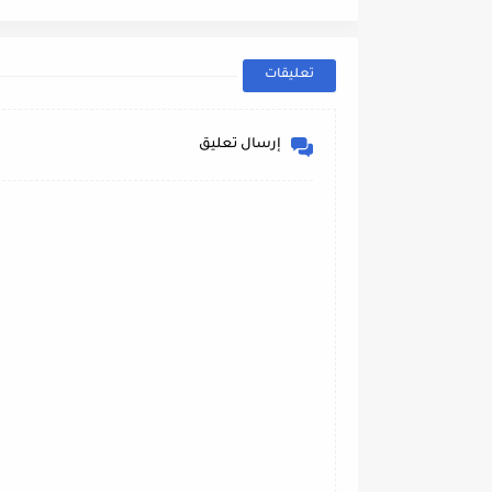
tbird 13°E
2022// 2023
تعليقات
إرسال تعليق