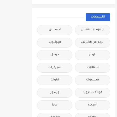
التسميات
أجهزة الإستقبال
ادسنس
الربح من الانترنت
اليوتيوب
بلوجر
جوجل
ستالايت
سيرفرات
فيسبوك
قنوات
هواتف اندرويد
ويندوز
iptv
cccam