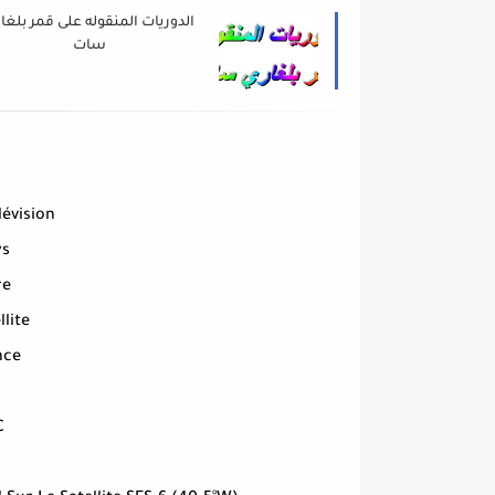
الدوريات المنقوله على قمر بلغا
سات
lévision
ys
re
llite
nce
C