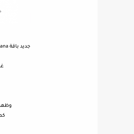
جديد باقة Rotana على Nilesat 201 @ 7°West
غا
وظهرت
كم