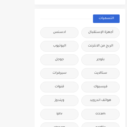
التسميات
أجهزة الإستقبال
ادسنس
الربح من الانترنت
اليوتيوب
بلوجر
جوجل
ستالايت
سيرفرات
فيسبوك
قنوات
هواتف اندرويد
ويندوز
iptv
cccam