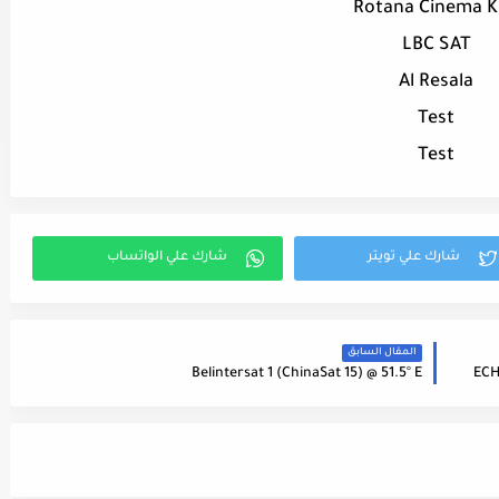
Rotana Cinema 
LBC SAT
Al Resala
Test
Test
المقال السابق
Belintersat 1 (ChinaSat 15) @ 51.5° E