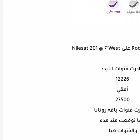
درت قنوات التردد
12226
أفقي
27500
 قنوات باقه روتانا
ا توقعت منذ مده
والقنوات هيا