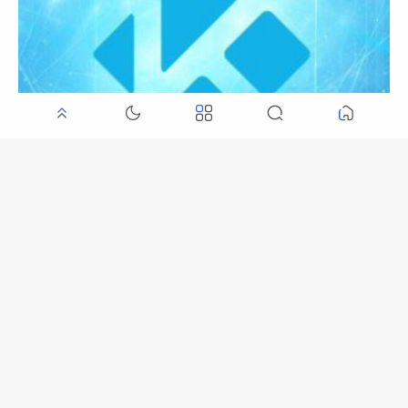
KODI CODE Stalker Iptv / STB EMU
موقع الحصول على سيرفر iptv