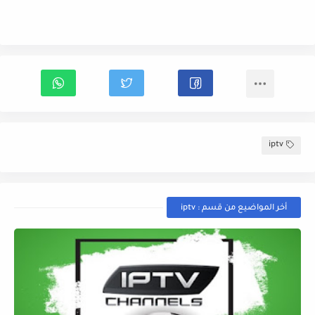
iptv
أخر المواضيع من قسم : iptv