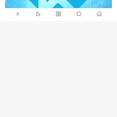
KODI CODE Stalker Iptv / STB EMU
موقع الحصول على سيرفر iptv