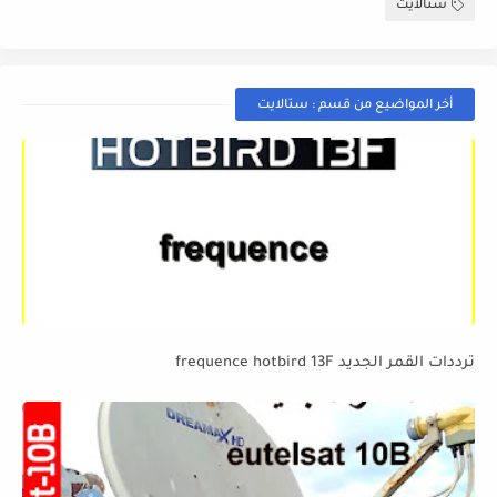
ستالايت
أخر المواضيع من قسم : ستالايت
ترددات القمر الجديد frequence hotbird 13F