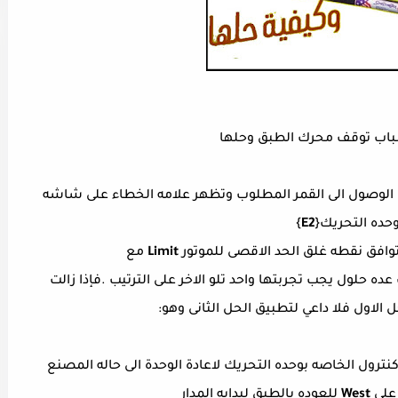
باب توقف محرك الطبق وحلها
ل الوصول الى القمر المطلوب وتظهر علامه الخطاء على شاشه
حده التحريك{
E2
}
وافق نقطه غلق الحد الاقصى للموتور
Limit
مع
 عده حلول يجب تجربتها واحد تلو الاخر على الترتيب .فإذا زالت
الاول فلا داعي لتطبيق الحل الثانى وهو:
نترول الخاصه بوحده التحريك لاعادة الوحدة الى حاله المصنع
West
للعوده بالطبق لبدايه المدار