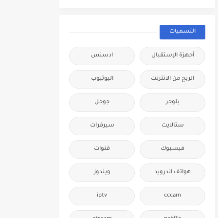
التسميات
أجهزة الإستقبال
ادسنس
الربح من الانترنت
اليوتيوب
بلوجر
جوجل
ستالايت
سيرفرات
فيسبوك
قنوات
هواتف اندرويد
ويندوز
iptv
cccam