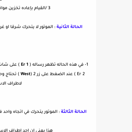
3 /القيام بإعاده تخزين مواقع الاقمار بمعنى اعاده برمجه وحده التحريك
الحالة الثانية
: الموتور لا يتحرك شرقا او غ
1- في هذه الحاله تظهر رساله (
Er 1
) على شاشه
Er 2 ) عند الضغط على زر
West
) 2 ) تحتاج
لاطراف الا
الحالة الثالثة
: الموتور يتحرك في اتجاه واحد
هذا يعني ان احد اطراف ال