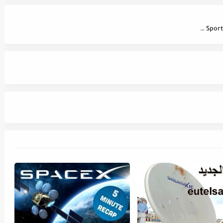
Hot Bird 13B/13C/13E @ 13° E على القمر AD Sport 3 HD/ 4 HD و ALAAN TV HD تردد