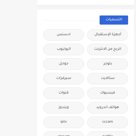
التسميات
أجهزة الإستقبال
ادسنس
الربح من الانترنت
اليوتيوب
بلوجر
جوجل
ستالايت
سيرفرات
فيسبوك
قنوات
هواتف اندرويد
ويندوز
iptv
cccam