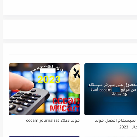
cccampr ﺳﻴﺴﻜﺎم اﻓﻀﻞ ﻣﻮﻟﺪ
مولد cccam journalsat 2023