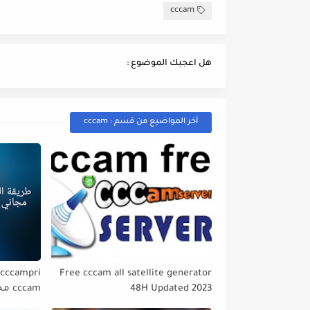
cccam
هل اعجبك الموضوع :
أخر المواضيع من قسم : cccam
Free cccam all satellite generator
i
48H Updated 2023
cccam ﻣﺠﺎﻧﻲ 2023