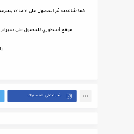
كما شاهدتم ثم الحصول على cccam بسرعة فقط للتوضيح الم يشتغيل معك الموقع قم بحدف ad bloc
موقع أسطوري للحصول على سيرفر سيسكام cccam-tv لمشاهدة جميع 
را