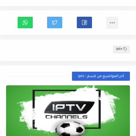
iptv
أخر المواضيع من قسم : iptv