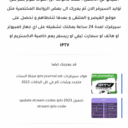
الفيديو في الاسفل ، فقط بدخولك الى المولد تقوم بنقر على
توليد السيرفر الان ثم يمررك الى بعض الروابط المختصرة مثل
موقع القيصر و الملتقى و بعدها تتخطاهم و تحصل على
سيرفرك لمدة 24 ساعة يمكنك تشغيله على اي جهاز كمبيوتر
او هاتف او سمارت تيفي او ريسفر يعم خاصية الاكستريم او
IPTV
قد يعجبك ايضا
مولد سيرفرات iptv journal sat مجلة السات
متجدد وبثبات تام في كل الباقات 2022
تحميل update xtream codes iptv 2023
xtream iptv code