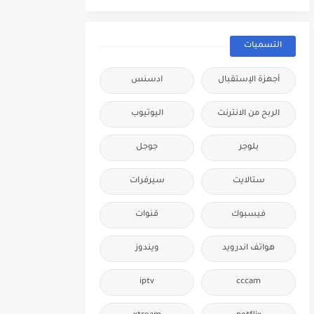
التسميات
أجهزة الإستقبال
ادسنس
الربح من الانترنت
اليوتيوب
بلوجر
جوجل
ستالايت
سيرفرات
فيسبوك
قنوات
هواتف اندرويد
ويندوز
iptv
cccam