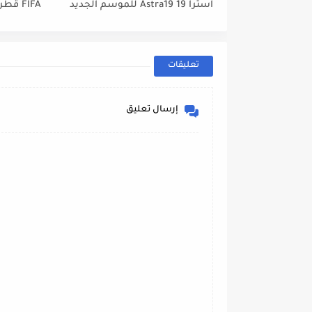
استرا 19 Astra19 للموسم الجديد
tbird 13°E
2022// 2023
تعليقات
إرسال تعليق