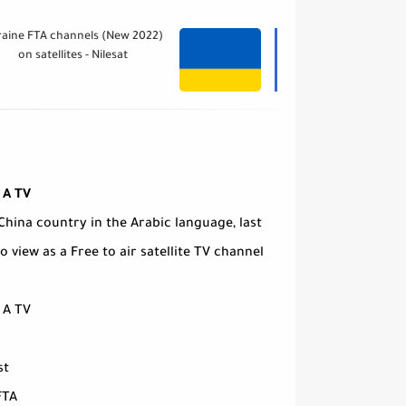
 2022) Ukraine FTA channels
on satellites - Nilesat
 A TV
ina country in the Arabic language, last
view as a Free to air satellite TV channel.
 A TV
st
FTA