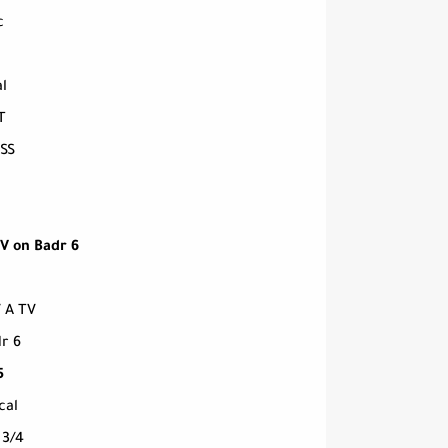
c
l
T
SS
V on Badr 6
 A TV
r 6
5
cal
0
3/4