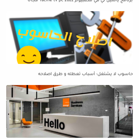
برنامج ياسين تي في للكمبيوتر Yacine tv pc 2022 مجانا
حاسوب لا يشتغل- أسباب تعطله و طرق اصلاحه