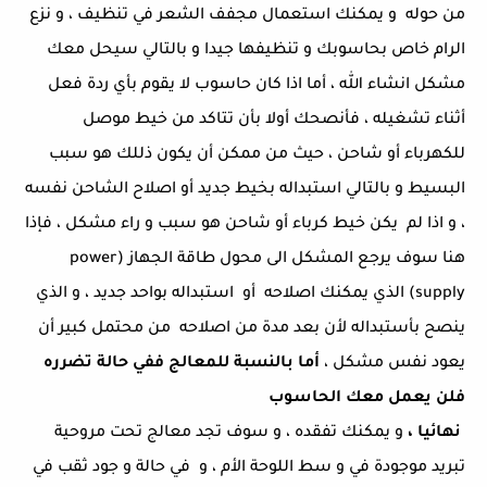
من حوله و يمكنك استعمال مجفف الشعر في تنظيف ، و نزع
الرام خاص بحاسوبك و تنظيفها جيدا و بالتالي سيحل معك
مشكل انشاء الله ، أما اذا كان حاسوب لا يقوم بأي ردة فعل
أثناء تشغيله ، فأنصحك أولا بأن تتاكد من خيط موصل
للكهرباء أو شاحن ، حيث من ممكن أن يكون ذللك هو سبب
البسيط و بالتالي استبداله بخيط جديد أو اصلاح الشاحن نفسه
، و اذا لم يكن خيط كرباء أو شاحن هو سبب و راء مشكل ، فإذا
هنا سوف يرجع المشكل الى محول طاقة الجهاز (power
supply) الذي يمكنك اصلاحه أو استبداله بواحد جديد ، و الذي
ينصح بأستبداله لأن بعد مدة من اصلاحه من محتمل كبير أن
يعود نفس مشكل ،
أما بالنسبة للمعالج ففي حالة تضرره
فلن يعمل معك الحاسوب
نهائيا ،
و يمكنك تفقده ، و سوف تجد معالج تحت مروحية
تبريد موجودة في و سط اللوحة الأم ، و في حالة و جود ثقب في