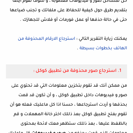
حل لمشاكل صور و فيديوهات معطوبة ، و سوف نقوم أيضا
بتقديم طرق حول كيفية للحفاظ على ملفاتك و تجنب ضياعها
حتى في حالة حذفها أو عمل فورمات أو فلاش للجهازك .
يمكنك زيارة التقرير التالي :
استرجاع الارقام المحذوفة من
الهاتف بخطوات بسيطة
.
1. استرجاع صور محذوفة من تطبيق كوكل :
من ممكن أنك قد تقوم بتخزين معلومات التي قد تحتوي على
صور و فيديوهات داخل تطبيق كوكل ، و أن تكون قد قمت
بحذفها و أردت استرجاعها ، حسنا اذا كل ماعليك فعله هو أن
تقوم بفتح تطبيق كوكل بعذ ذللك اختر خانة المهملات و قم
بالظغط عليها ، بعذ ذللك ستظهر معك لائحة بمحتوى