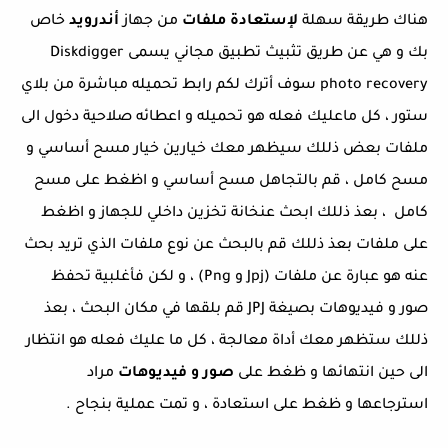
هناك طريقة سهلة
لإستعادة ملفات
من جهاز
أندرويد
خاص
بك و هي عن طريق تثبيث تطبيق مجاني يسمى Diskdigger
photo recovery سوف أترك لكم رابط تحميله مباشرة من بلاي
ستور ، كل ماعليك فعله هو تحميله و اعطائه صلاحية دخول الى
ملفات بعض ذللك سيظهر معك خيارين خيار مسح أساسي و
مسح كامل ، قم بالتجاهل مسح أساسي و اظغط على مسح
كامل ، بعذ ذللك ابحث عنخانة تخزين داخلي للجهاز و اظغط
على ملفات بعذ ذللك قم بالبحث عن نوع ملفات الذي تريد بحث
عنه هو عبارة عن ملفات (Jpj و Png) ، و لكن فأغلبية تحفظ
صور و فيديوهات بصيغة JPJ قم بلقها في مكان البحث ، بعذ
ذللك ستظهر معك أداة معالجة ، كل ما عليك فعله هو انتظار
الى حين انتهائها و ظغط على
صور و فيديوهات
مراد
استرجاعها و ظغط على استعادة ، و تمت عملية بنجاح .