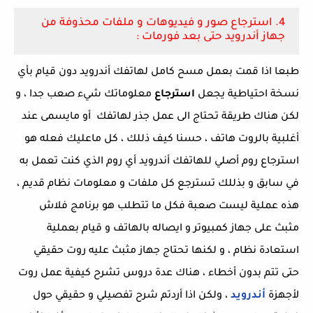
4. استرجاع صور و فيديوهات و ملفات محذوفة من
جهاز أندرويد حتى بعد فورمات :
طبعا اذا قمت بعمل مسح كامل لهاتفك أندرويد دون قيام بأي
نسخة احتياطية يجعل
استرجاع
معلوماتك شيء صعب جدا ، و
لكن هناك طريقة تحتاج الى عمل جذر لهاتفك أو مايسمى عند
أغلبية بالروت هاتف ، حسنا كيف ذللك ، كل ماعليك فعله هو
استرجاع روم أصلي للهاتفك أندرويد
أي روم الذي كنت تعمل به
في سابق و بذللك تسترجع كل ملفات و معلومات نظام قديم ،
هذه عملية ليست صعبة فكل ما تتطلب هو برنامج فلاش
مثبث على جهاز كمبيوتر و ايصاله بالهاتف و قيام بعملية
استعادة نظام ، و لكنها تحتاج جهاز مثبث عليه روت حقيقي
حتى تتم بدون أخطاء ، هناك عدة دروس تشرح كيفية عمل روت
لأجهزة
أندرويد
، ولكن اذا أردتم شرح تفصيلي و حقيقي حول