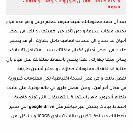
6. كيفية تجنب فقدان صور و فيديوهات و ملفات
مهمة :
بعذ أن تفقد معلوماتك ثمينة سوف تتعلم درس و هو عدم قيام
بحذف ملفات بسرعة و دون تأكد من اهميتها ، و لكن في بعض
أحيان قد تحتاج الى مساحة اضافية داخل جهازك ، أو قد يتحتم
عليك في بعض أحيان فقدان ملفاتك بسبب مشاكل تقنية قد
يعاني منها جهازك ، لهذا ينصح بأحتفاظ بملفاتك قبل قيام بأي
عنلية قد تفقدك معلومات جهازك ، و يعتبر أحسن طريقة
لفعل ذللك و هي عمل نسخة اختياطية لكل معلومات ضرورية
في مكان أخر أمن ، و من أفضل طرق في حالة توفرك على هاتف
بنظام
أندرويد
و هي استعانة بالتطبيقات التي تمنح خاصية
احتفاظ بيانات بشكل غير مباشر مثل
google drive
التي تتميز
بأعطائك مساحة لتخزين بيانات تساوي 100GB و بشكل أمن .