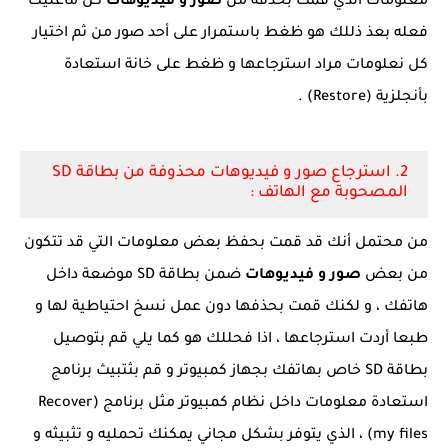
معلومات الذي قمت بحذفه من
صور و فيديوهات
كل ماعليك
فعله بعذ ذللك هو ظغط باستمرار على أحد صور من ثم اختيار
كل نعلومات مراد استرجاعها و ظغط على خانة استعادة
بأنجلزية (Restore) .
2. استرجاع صور و فيديوهات محذوفة من بطاقة SD
المصحوبة مع الهاتف :
من محتمل أنك قد قمت بحفظ بعض معلومات التي قد تتكون
من بعض
صور و فيديوهات
ضمن بطاقة SD موضعة داخل
هاتفك ، و لكنك قمت بحذفها دون عمل نسخ احتياطية لها و
طبعا أردت استرجاعها ، اذا فحللك هو كما يلي قم بتوصيل
بطاقة SD خاص بهاتفك بجهاز كمبيوتر و قم بثتبيث برنامج
استعادة معلومات داخل نظام كمبيوتر مثل برنامج (Recover
my files) ، الذي يتوفر بشكل مجاني يمكنك تحمليه و تثبيثه و