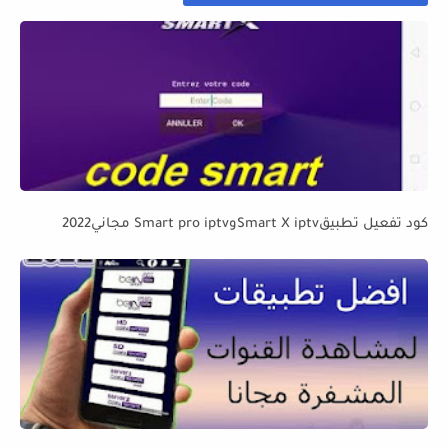
كود تفعيل تطبيقSmart X iptvوSmart pro iptv مجاني2022