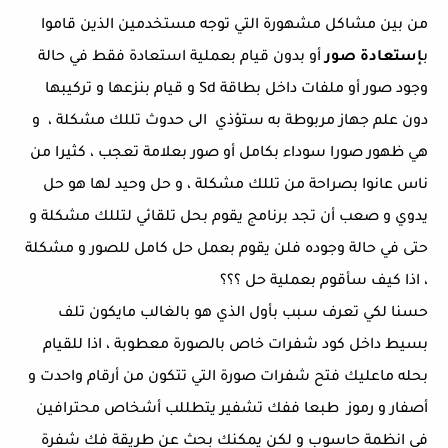
من بين مشاكل مشهورة التي توجه مستخدمين الذين قاموا
ب
إستعادة صور
أو بدون قيام بعملية استعادة فقط في حالة
وجود صور أو ملفات داخل بطاقة Sd و قيام بنزعها و تركيبها
دون علم جهاز مربوطة به ستؤذي الى حدوث تللك مشكلة ، و
هي ظهور صورا سوداء بكامل أو صور بعلامة تعجب ، كثيرا من
ناس عانوا بصراحة من تللك مشكلة ، و حل وحيد لها هو حل
يدوي و صعب أن تجد برنامج يقوم بحل تلقائي لتللك مشكلة و
حتى في حالة وجوده فلن يقوم بعمل حل كامل للصور و مشكلة
، اذا كيف سأقوم بعملية حل ؟؟؟
حسنا لكي تعرف سبب بأول الذي هو بالغالب مايكون تلف
بسيط داخل كود شفرات خاص بالصورة معطوبة ، اذا للقيام
بحله ماعليك فتح شفرات صورة التي تتكون من أرقام واحدت و
أصفار و رموز طبعا ففك تشفير يتطللب أشخاص محترافين
في انظمة حاسوب و لكن يمكنك بحث عن طريقة فك شفرة