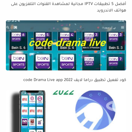
أفضل 5 تطبيقات IPTV مجانية لمشاهدة القنوات التلفزيون على
هواتف الاندرويد
كود تفعيل تطبيق دراما لايف code Drama Live app 2022