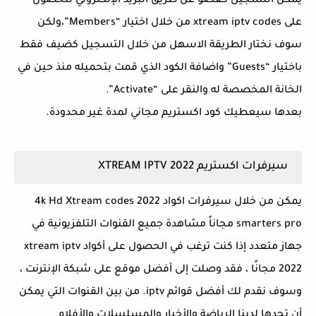
يمكن التسجيل كعضو عن طريق البريد الإلكتروني للحصول
على xtream iptv codes من خلال اختيار “Members”،ولكن
سوف نختار الطريقة الاسهل من خلال التسجيل كضيف فقط
باختيار “Guests” واضافة الكود الذي قمت بتحميله منذ حين في
الخانة المخصصة له والنقر على “Activate”.
بعدها سيعطيك كود اكستريم مجاني لمدة غير محدودة.
سيرفرات اكستريم XTREAM IPTV 2022
يمكن من خلال سيرفرات اكواد 4k Hd Xtream codes 2022
smarters pro مجاناً مشاهدة جميع القنوات التلفزيونية في
جهاز متعدد إذا كنت ترغب في الحصول على أكواد xtream iptv
2022 مجانًا ، فقد وصلت إلى أفضل موقع على شبكة الإنترنت ،
وسوف نقدم لك أفضل قوائم iptv. من بين القنوات التي يمكن
أن تجدها لدينا الرياضة والأخبار والمسلسلات والأفلام