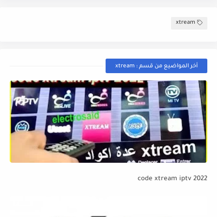
xtream
أخر المواضيع من قسم : xtream
code xtream iptv 2022