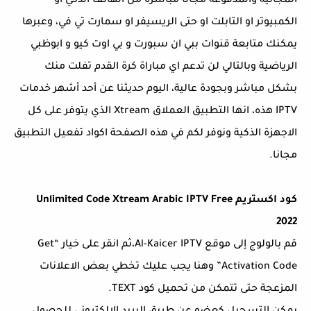
المجانية والمدفوعة مجانا مباشرة من الهاتف الذكي او
الكمبيوتر او التابلت او حتى الريسيفر او سمارت تي في، وعبرها
يمكنك متابعة قنوات ببي ان سبورت و بي اوت كيو و ابوظبي
الرياضية وبالتالي لن تدعم اي مباراة كرة القدم تفلت منك
بشكل مباشر وبجودة عالية، اليوم حديثنا عن أحد أشهر خدمات
IPTV هذه، انها التطبيق العملاق Xtream الذي يتوفر على كل
الاجهزة الذكية ونوفر لكم في هذه الصفحة اكواد تفعيل التطبيق
مجانا.
كود اكستريم Unlimited Code Xtream Arabic IPTV Free
2022
قم بالولوج إلى موقع Al-Kaicer IPTV،ثم انقر على خيار “Get
Activation Code” وهنا يجب عليك تخطي بعض الاعلانات
المزعجة حتى تتمكن من تحميل كود TEXT.