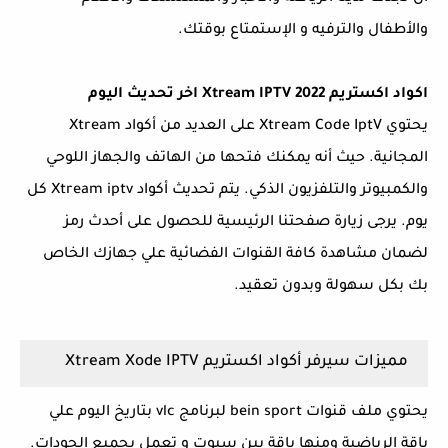
والأطفال والترفيه و الإستمتاع بوقتك.
اكواد اكستريم Xtream IPTV 2022 اخر تحديث اليوم
يحتوي Xtream Code IptV على العديد من أكواد Xtream
المجانية. حيث أنه يمكنك فتحها من الهاتف والجهاز اللوحي
والكمبيوتر والتلفزيون الذكي. يتم تحديث أكواد Xtream iptv كل
يوم. يرجى زيارة صفحتنا الرئيسية للحصول على أحدث رمز
لضمان مشاهدة كافة القنوات الفضائية علي جهازك الخاص
بك بكل سهولة وبدون تعقيد.
مميزات سيرفر أكواد اكستريم Xtream Xode IPTV
يحتوي ملف قنوات bein sport لبرنامج vlc بتاريخ اليوم علي
باقة الرياضية ومنها باقة بين سبوت و تعمل بجميع الجودات.