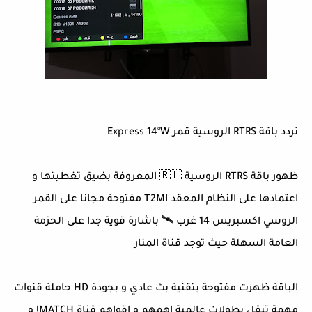
تردد باقة RTRS الروسية قمر Express 14°W
ظهور باقة RTRS الروسية 🇷🇺 المعروفة بضيق تغطيتها و
اعتمادها على النظام المعقد T2MI مفتوحة مجانا على القمر
الروسي اكسبريس 14 غرب 🛰️ باشارة قوية جدا على الحزمة
العامة السهلة حيث توجد قناة المنار
الباقة ظهرت مفتوحة بتقنية بث عادي و بجودة HD حاملة قنوات
مهمة تنقل بطولات عالمية اهمهم و اقواهم قناة MATCH! و