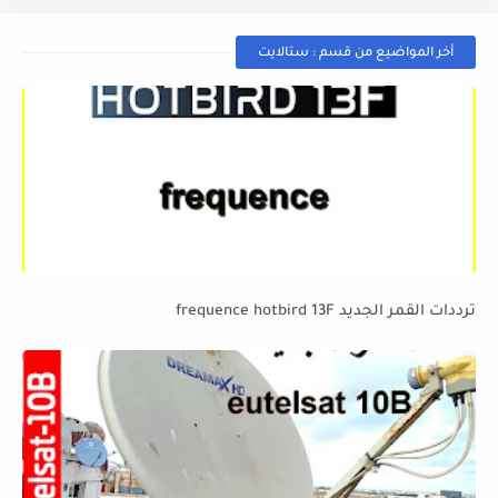
أخر المواضيع من قسم : ستالايت
ترددات القمر الجديد frequence hotbird 13F